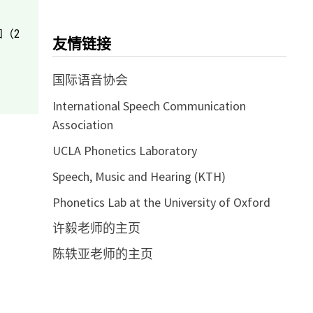
（2
友情链接
国际语音协会
International Speech Communication
Association
UCLA Phonetics Laboratory
Speech, Music and Hearing (KTH)
Phonetics Lab at the University of Oxford
许毅老师的主页
陈轶亚老师的主页