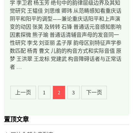
学 李卫君 杨玉芳 绝句中的韵律层级边界及其知
觉研究 王韫佳 刘思维 卿玮 从范畴感知看重庆话
阴平和阳平的调型——兼论重庆话阳平和上声演
变的动因 张昊 及转转 石锋 普通话元音感知影响
因素探微 熊子瑜 普通话清辅音声母的发音同一
性研究 李戈 刘亚丽 孟子厚 韵母区别特征声学参
数匹配 杨青 曹文 儿韵的构音方式和实际音值 原
梦 王洪翠 王龙标 党建武 构音障碍话者与正常话
者 …
文
上一页
1
2
3
下一页
章
导
置顶文章
航