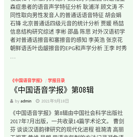
森症患者的语音声学特征分析 耿浦洋 顾文涛 不
同性取向男性发音人的普通话语音特征 胡会娟
石锋 北京普通话四级元音的统计分析 贾媛 杨喆
信息结构研究综述 李彬 邵晶 陈思 对外汉语初学
者对普通话擦音和塞擦音的感知 李英浩 张京花
朝鲜语舌叶齿龈擦音的EPG和声学分析 王李 时秀
…
《中国语音学报》
/
学报目录
《中国语音学报》第08辑
by
admin
2021年9月18日
《中国语音学报》第8辑由中国社会科学出版社
2017年7月出版，一共收录14篇学术论文。 曹剑
芬 谈谈汉语韵律研究的现代化进程 祖漪清 高丽