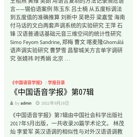
王祖燕 黄维 吴朗 用语言复制的方法记录濒危语
言——锡伯语案例 陈玉东 吕士楠 从五度标调法
到五度值的准确推算 刘新中 吴艳芬 梁嘉莹 海南
付马话的文白两套声调系统的实验研究 王萍 石
锋 汉语普通话基础元音三维空间的统计性研究
Simo Feyom Sandrine, 郑梅 曹文 喀麦隆Ghomálá
语声调实验研究 曹梦雪 昌黎城关方言单字调研
究 张婧祎 时秀娟 北京 …
《中国语音学报》
/
学报目录
《中国语音学报》第07辑
by
admin
2021年9月18日
《中国语音学报》第7辑由中国社会科学出版社
2017年5月出版，一共收录20篇学术论文。 林茂
灿 李爱军 英汉语调的相似性与对外汉语语调教