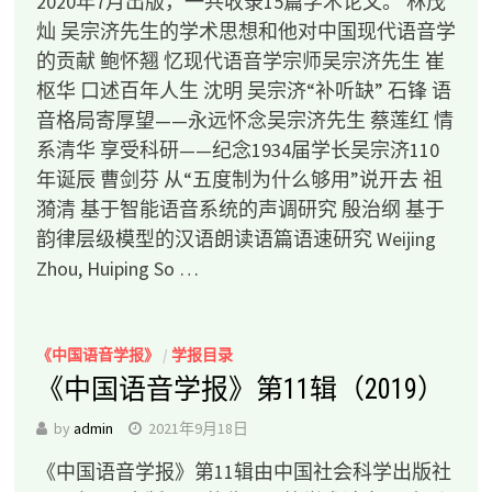
2020年7月出版，一共收录15篇学术论文。 林茂
灿 吴宗济先生的学术思想和他对中国现代语音学
的贡献 鲍怀翘 忆现代语音学宗师吴宗济先生 崔
枢华 口述百年人生 沈明 吴宗济“补听缺” 石锋 语
音格局寄厚望——永远怀念吴宗济先生 蔡莲红 情
系清华 享受科研——纪念1934届学长吴宗济110
年诞辰 曹剑芬 从“五度制为什么够用”说开去 祖
漪清 基于智能语音系统的声调研究 殷治纲 基于
韵律层级模型的汉语朗读语篇语速研究 Weijing
Zhou, Huiping So …
《中国语音学报》
/
学报目录
《中国语音学报》第11辑（2019）
by
admin
2021年9月18日
《中国语音学报》第11辑由中国社会科学出版社